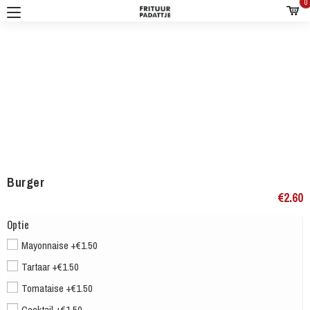
Burger
€
2.60
Optie
Mayonnaise +€1.50
Tartaar +€1.50
Tomataise +€1.50
Cocktail +€1.50