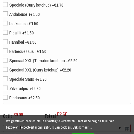
Speciale (Curry ketchup) +€1.70
Andalouse +€1.50
Looksaus +€1.50
Picalilli +€1.50
Hannibal +€1.50
Barbecuesaus +€1.50
Speciaal XXL (Tomaten ketchup) +€2.20
Speciaal XXL (Curry ketchup) +€2.20
Speciale Saus +€1.70
Zilveruitjes +€2.30
Pindasaus +€2.50
€2.60
€0.00
Optie
Totaal
We gebruiken cookies om je ervaring te verbeteren. Door deze pagina te blijven
+
bezoeken, accepteert u ons gebruik van cookies.
Bekijk meer ...
-
+